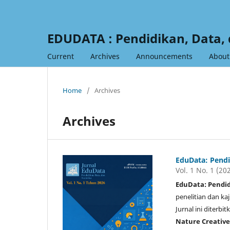
EDUDATA : Pendidikan, Data, 
Current
Archives
Announcements
Abou
Home
/
Archives
Archives
EduData: Pendid
Vol. 1 No. 1 (20
EduData: Pendid
penelitian dan ka
Jurnal ini diterbi
Nature Creative