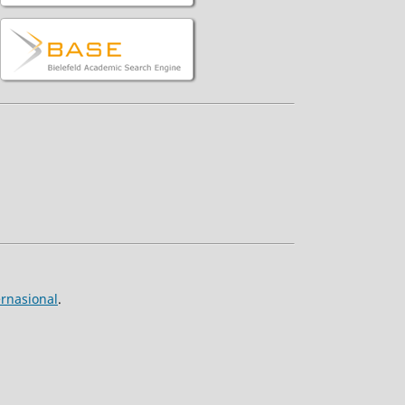
ernasional
.