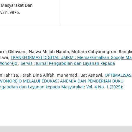
n Masyarakat Dan
v3i1.9876.
i Oktaviani, Najwa Millah Hanifa, Mutiara Cahyaningrum Rangku
nawi,
TRANSFORMASI DIGITAL UMKM : Memaksimalkan Google Ma
 Wonorejo
,
Servis : Jurnal Pengabdian dan Layanan kepada
dan Fahriza, Farah Dina Alifah, muhamad Fuat Asnawi,
OPTIMALISAS
WONOREJO MELALUI EDUKASI ANEMIA DAN PEMBERIAN BUKU
Pengabdian dan Layanan kepada Masyarakat: Vol. 4 No. 1 (2025):