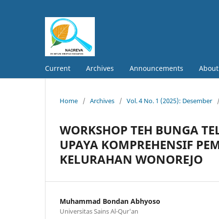
Current
Archives
Announcements
Abou
Home
/
Archives
/
Vol. 4 No. 1 (2025): Desember
WORKSHOP TEH BUNGA TE
UPAYA KOMPREHENSIF PE
KELURAHAN WONOREJO
Muhammad Bondan Abhyoso
Universitas Sains Al-Qur'an