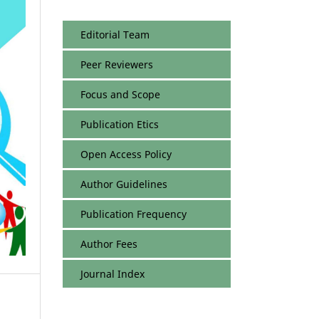
Editorial Team
Peer Reviewers
Focus and Scope
Publication Etics
Open Access Policy
Author Guidelines
Publication Frequency
Author Fees
Journal Index