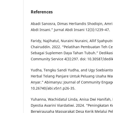
References
Abadi Sanosra, Dimas Herliandis Shodiqin, Amri 
Abdi Insani.” Jurnal Abdi Insani 12(3):1239–47.
Faridy, Najihatul, Nuraini Nuraini, Allif Syahpu
Chairuddin. 2022. “Pelatihan Pembuatan Teh C
Sebagai Suplemen Daya Tahan Tubuh.” Dedikasi
Community Service 4(3):297. doi: 10.30587/dedi
Yudha, Tengku Sandi Yudha, and Ugy Soebiantor
Herbal Telang Panjare Untuk Peluang Usaha W
Anyar.” Abimanyu: Journal of Community Engage
10.26740/abi.v5n1.p26-35.
Yuhanna, Wachidatul Linda, Anisa Dwi Hanifah, B
Dyestia Avarini Viardatiwi. 2024. “Peningkatan 
Berwirausaha Masyarakat Desa Kerik Melalui P