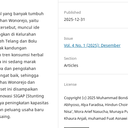
Published
l yang banyak tumbuh
2025-12-31
ahan Wonorejo, yaitu
ersebut, muncul ide
ngkan di Kelurahan
Issue
eh Telang dan Bolu
Vol. 4 No. 1 (2025): Desember
yak kandungan
 tren konsumsi herbal
Section
 ini sedang marak
Articles
aya dan pengolahan
ngat baik, sehingga
khas Wonorejo dan
License
iset ini disampaikan
novasi SIGAP (Stunting
Copyright (c) 2025 Muhammad Bond
ya peningkatan kapasitas
Abhyoso, Alya Faradisa, Hindun Choi
an peluang usaha baru
Nisa’, Mora Arief Nasucha, Munaya Pu
saing.
Khaura Anjali, muhamad Fuat Asnawi