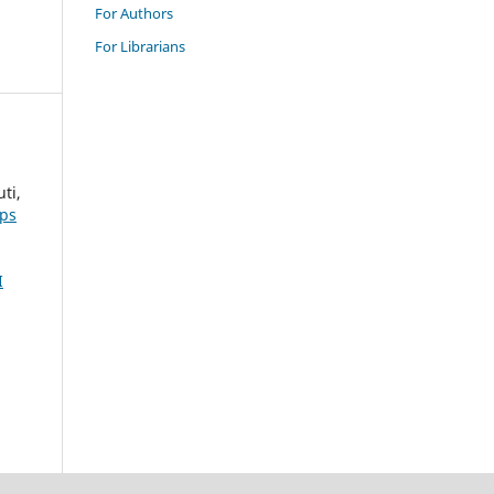
For Authors
For Librarians
ti,
ps
I