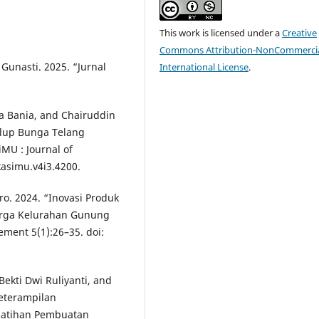
This work is licensed under a
Creative
Commons Attribution-NonCommercia
Gunasti. 2025. “Jurnal
International License
.
tra Bania, and Chairuddin
elup Bunga Telang
MU : Journal of
kasimu.v4i3.4200.
o. 2024. “Inovasi Produk
arga Kelurahan Gunung
ment 5(1):26–35. doi:
ekti Dwi Ruliyanti, and
Keterampilan
elatihan Pembuatan