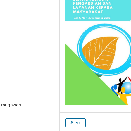
lu mughwort
PDF